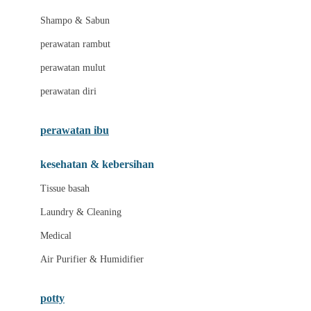
London Taxi
Shampo & Sabun
Love To Dream
perawatan rambut
perawatan mulut
M
perawatan diri
Magformers
Mama's Choice
perawatan ibu
Mamas&Papas
kesehatan & kebersihan
Mamaway
Tissue basah
Maxi Cosi
Laundry & Cleaning
Megabloks
Medical
Micro
Air Purifier & Humidifier
MiDeer
Mimi & Lula
potty
Mini Monkey