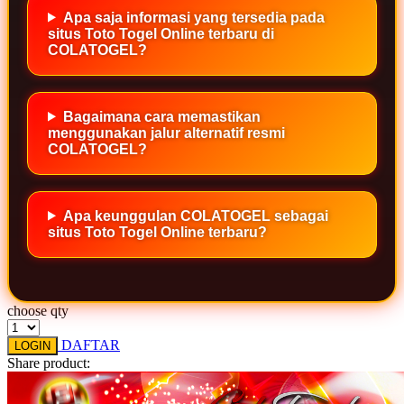
Apa saja informasi yang tersedia pada
Twistshake
situs Toto Togel Online terbaru di
COLATOGEL?
TY Toys
U
Bagaimana cara memastikan
menggunakan jalur alternatif resmi
COLATOGEL?
V
Veja
Apa keunggulan COLATOGEL sebagai
Vitaflow
situs Toto Togel Online terbaru?
Vtech
W
choose qty
Waterland
DAFTAR
LOGIN
Wellness
Share product:
X