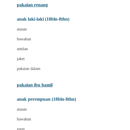
pakaian renang
Bumkins
anak laki-laki (18bln-8thn)
C
atasan
Cetaphil
bawahan
Chicco
setelan
Childlife
jaket
Clevamama
pakaian dalam
Cocolatte
Cottonseeds
pakaian ibu hamil
Cozy N Safe
anak perempuan (18bln-8thn)
Crane
atasan
Cybex
bawahan
D
gaun