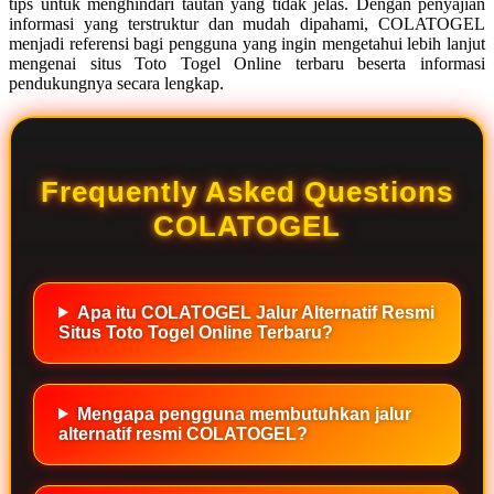
tips untuk menghindari tautan yang tidak jelas. Dengan penyajian
Squishmallows
informasi yang terstruktur dan mudah dipahami, COLATOGEL
menjadi referensi bagi pengguna yang ingin mengetahui lebih lanjut
Starbooks
mengenai situs Toto Togel Online terbaru beserta informasi
pendukungnya secara lengkap.
Stick-O
Stokke
Sudocrem
Frequently Asked Questions
Sumimo
COLATOGEL
Sunnylife
Sun-Staches
Apa itu COLATOGEL Jalur Alternatif Resmi
Swimava
Situs Toto Togel Online Terbaru?
T
Tommee Tippee
Mengapa pengguna membutuhkan jalur
alternatif resmi COLATOGEL?
Trunki
Tutti Bambini