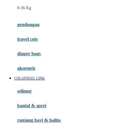
Felt So Sweet
0-36 Kg
Fisher Price
Flipper
gendongan
Friends Of Sally
travel cots
G
diaper bags
Gb
Geko
aksesoris
Graco
COLATOGEL LINK
Gund
selimut
H
bantal & sprei
Habbie
Haenim
ranjang bayi & balita
Happy Horse