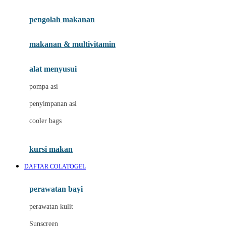
Joie
pengolah makanan
Joolz
Jujube
makanan & multivitamin
K
alat menyusui
Kiddycuts
pompa asi
Kumon
penyimpanan asi
L
cooler bags
Leapfrog
kursi makan
Leclerc
DAFTAR COLATOGEL
Lee Vierra
Lillebaby
perawatan bayi
Little Bird Told Me
perawatan kulit
Little Miss Janis
Sunscreen